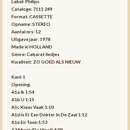
Label: Philips
Cataloge: 7111 249
Format: CASSETTE
Opname: STEREO
Aantal nrs: 12
Uitgave jaar: 1978
Made in HOLLAND
Genre: Cabaret liedjes
Kwaliteit: ZO GOED ALS NIEUW
Kant 1
Opening
A1a Ik 1:54
A1b U 1:15
A1c Klaas Vaak 1:10
A1d Is Er Een Dokter In De Zaal 1:12
A1e En Toen 1:53
A2 Music (De Viool) 4:09