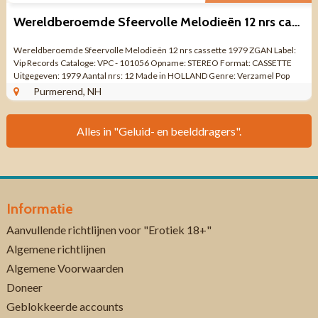
Wereldberoemde Sfeervolle Melodieën 12 nrs cassette 1979 ZGAN
Wereldberoemde Sfeervolle Melodieën 12 nrs cassette 1979 ZGAN Label:
Vip Records Cataloge: VPC - 101056 Opname: STEREO Format: CASSETTE
Uitgegeven: 1979 Aantal nrs: 12 Made in HOLLAND Genre: Verzamel Pop
Jazz Easy Listening ...
Purmerend, NH
Alles in "Geluid- en beelddragers".
Informatie
Aanvullende richtlijnen voor "Erotiek 18+"
Algemene richtlijnen
Algemene Voorwaarden
Doneer
Geblokkeerde accounts