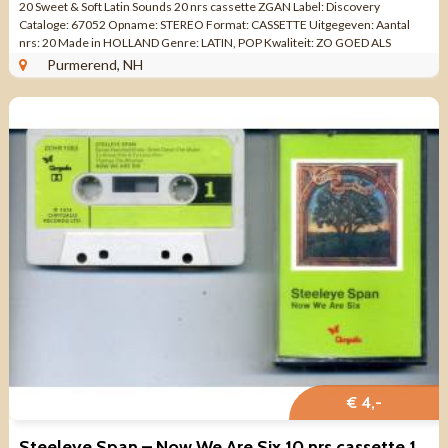
20 Sweet & Soft Latin Sounds 20 nrs cassette ZGAN Label: Discovery
Cataloge: 67052 Opname: STEREO Format: CASSETTE Uitgegeven: Aantal
nrs: 20 Made in HOLLAND Genre: LATIN, POP Kwaliteit: ZO GOED ALS
NIEUW - 1 - A1 El ...
Purmerend, NH
€ 4,-
Steeleye Span – Now We Are Six 10 nrs cassette 1974 ZGAN