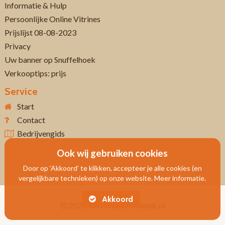
Informatie & Hulp
Persoonlijke Online Vitrines
Prijslijst 08-08-2023
Privacy
Uw banner op Snuffelhoek
Verkooptips: prijs
Service
Start
Contact
Bedrijvengids
Ook wij gebruiken cookies
Door op ‘Akkoord’ te klikken, accepteer je alle cookies (en
vergelijkbare technieken) op onze website. Meer informatie.
Akkoord
2026
Www.snuffelhoek.nl