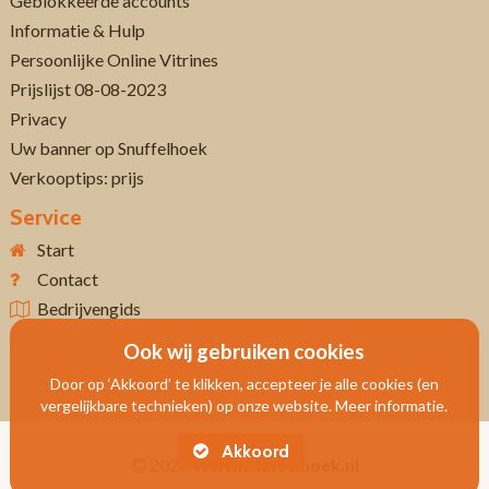
Geblokkeerde accounts
Informatie & Hulp
Persoonlijke Online Vitrines
Prijslijst 08-08-2023
Privacy
Uw banner op Snuffelhoek
Verkooptips: prijs
Service
Start
Contact
Bedrijvengids
Ook wij gebruiken cookies
Door op ‘Akkoord’ te klikken, accepteer je alle cookies (en
vergelijkbare technieken) op onze website. Meer informatie.
Akkoord
2026
Www.snuffelhoek.nl