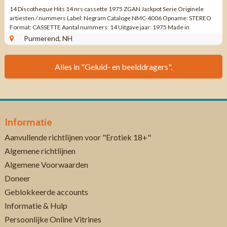
14 Discotheque Hits 14 nrs cassette 1975 ZGAN Jackpot Serie Originele
artiesten / nummers Label: Negram Cataloge NMC-4006 Opname: STEREO
Format: CASSETTE Aantal nummers: 14 Uitgave jaar: 1975 Made in
HOLLAND Genre: DISCO ...
Purmerend, NH
Alles in "Geluid- en beelddragers".
Informatie
Aanvullende richtlijnen voor "Erotiek 18+"
Algemene richtlijnen
Algemene Voorwaarden
Doneer
Geblokkeerde accounts
Informatie & Hulp
Persoonlijke Online Vitrines