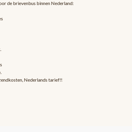
oor de brievenbus binnen Nederland:
es
.
s
.
zendkosten, Nederlands tarief!!