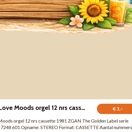
Frans Wiringer Love Moods orgel 12 nrs cassette 1981 ZGAN
€ 3,-
Moods orgel 12 nrs cassette 1981 ZGAN The Golden Label serie
e: 7248 601 Opname: STEREO Format: CASSETTE Aantal nummers