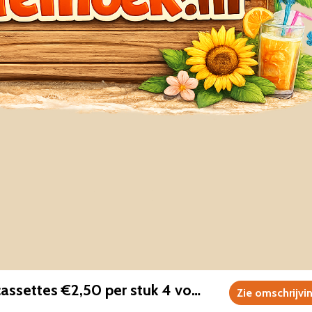
Nelson Ned 4 cassettes €2,50 per stuk 4 voor €8 ZGAN
Zie omschrijvi