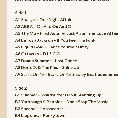
Side 1
A1 Spargo – One Night Affair
A2 ABBA – On And On And On
A3 The Mo – Fred Astaire (Just A Summer Love Affai
A4 La Toya Jackson – If You Feel The Funk
A5 Liquid Gold – Dance Yourself Dizzy
A6 Ottawan – D.I.S.C.O.
A7 Donna Summer – Last Dance
A8 Doris D. & The Pins – Shine Up
A9 Stars On 45 – Stars On 45 medley Beatles numme
Side 2
B1 Summer – Windsurfers Do It Standing Up
B2 Yarbrough & Peoples – Don't Stop The Music
B3 Sheeba – Horoscopes
B4 Lipps Inc. – Funkytown