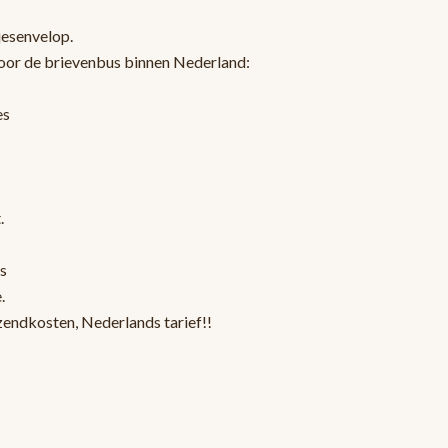
jesenvelop.
oor de brievenbus binnen Nederland:
es
.
s
.
zendkosten, Nederlands tarief!!