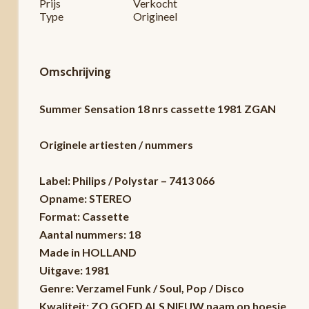
Prijs
Verkocht
Type
Origineel
Omschrijving
Summer Sensation 18 nrs cassette 1981 ZGAN
Originele artiesten / nummers
Label: Philips / Polystar – 7413 066
Opname: STEREO
Format: Cassette
Aantal nummers: 18
Made in HOLLAND
Uitgave: 1981
Genre: Verzamel Funk / Soul, Pop / Disco
Kwaliteit: ZO GOED ALS NIEUW naam op hoesje