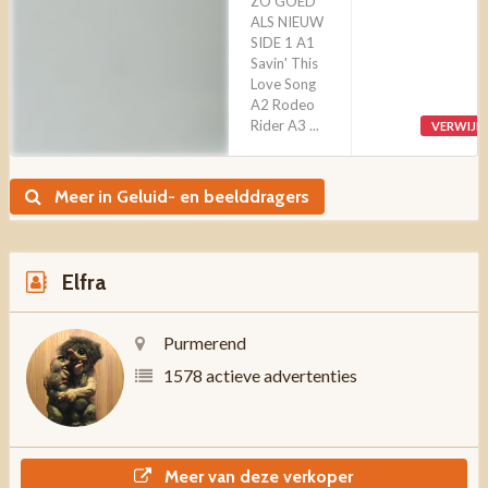
ZO GOED
ALS NIEUW
SIDE 1 A1
Savin' This
Love Song
A2 Rodeo
Rider A3 ...
VERWIJD
Meer in Geluid- en beelddragers
Elfra
Purmerend
1578 actieve advertenties
Meer van deze verkoper