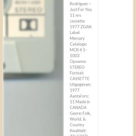
Rodriguez –
Just For You
11 nrs
cassette
1977 ZGAN
Label:
Mercury
Cataloge:
MCR 4 1-
5003
Opname:
STEREO
Format:
CASSETTE
Uitgegeven:
1977
Aantal nrs:
11 Made in
CANADA
Genre: Folk,
World, &
Country
Kwaliteit: