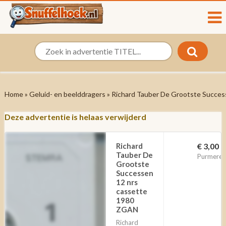
Home
»
Geluid- en beelddragers
» Richard Tauber De Grootste Succe
Deze advertentie is helaas verwijderd
Richard
€ 3,00
Tauber De
Purmeren
Grootste
Successen
12 nrs
cassette
1980
ZGAN
Richard