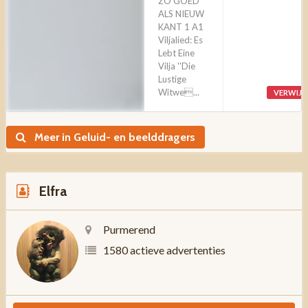
ZO GOED
ALS NIEUW
KANT 1 A1
Viljalied: Es
Lebt Eine
Vilja ''Die
Lustige
Witwe...
VERWIJ
Meer in Geluid- en beelddragers
Elfra
Purmerend
1580 actieve advertenties