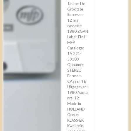
Tauber De
Grootste
Successen
12 nrs
cassette
1980 ZGAN
Label: EMI -
MFP
Cataloge:
1A 221-
58108
Opname:
STEREO
Format:
CASSETTE
Uitgegeven:
1980 Aantal
nrs: 12
Made in
HOLLAND
Genre:
KLASSIEK
Kwaliteit: