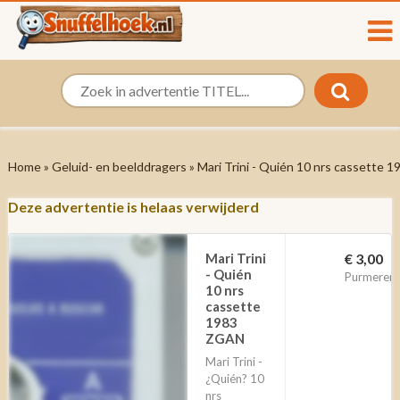
Home
»
Geluid- en beelddragers
» Mari Trini - Quién 10 nrs cassette
Deze advertentie is helaas verwijderd
Mari Trini
€ 3,00
- Quién
Purmerend
10 nrs
cassette
1983
ZGAN
Mari Trini ‎-
¿Quién? 10
nrs