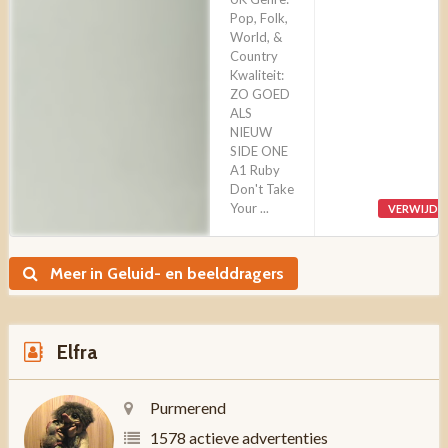
Pop, Folk,
World, &
Country
Kwaliteit:
ZO GOED
ALS
NIEUW
SIDE ONE
A1 Ruby
Don't Take
Your ...
VERWIJDE
Meer in Geluid- en beelddragers
Elfra
Purmerend
1578 actieve advertenties