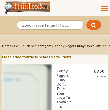
Home
»
Geluid- en beelddragers
» Kenny Rogers Ruby Don’t Take You
Deze advertentie is helaas verwijderd
Kenny
€ 3,50
Rogers
Purmerend
Ruby
Don’t
Take
Your
Love To
Town 12
nrs