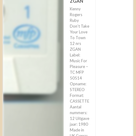
ZGAN
Kenny
Rogers
Ruby
Don’t Take
Your Love
To Town
12 nrs
ZGAN
Label:
Music For
Pleasure –
TC MFP
50514
Opname:
STEREO
Format:
CASSETTE
Aantal
nummers:
12 Uitgave
jaar: 1980
Made in
UK Genre: