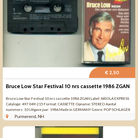
€ 2,50
Bruce Low Star Festival 10 nrs cassette 1986 ZGAN
Bruce Low Star Festival 10 nrs cassette 1986 ZGAN Label: ARIOLA EXPRESS
Cataloge: 497 049-215 Format: CASSETTE Opname: STEREO Aantal
nummers: 10 Uitgave jaar: 1986 Made in GERMANY Genre: POP SCHLAGER
Kwaliteit: ZO GOED ALS NIEUW Seite 1 ...
Purmerend, NH