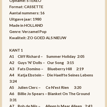
Opname: STEREO
Format: CASSETTE
Aantal nummers: 16
Uitgave jaar: 1980
Made in HOLLAND
Genre: Verzamel Pop
Kwaliteit: ZO GOED ALS NIEUW
KANT 1
A1 Cliff Richard – Summer Holiday 2:05
A2 Guys 'N' Dolls – Our Song 3:15
A3 Fats Domino – Blueberry Hill 2:19
A4 Katja Ebstein – Die Haelfte Seines Lebens
3:24
A5 Julien Clerc – Ce N'est Rien 3:20
A6 Billie Jo Spears – Blanket On The Ground
3:31
A7 Rob de Nijs – Alleen Is Maar Alleen 2:43