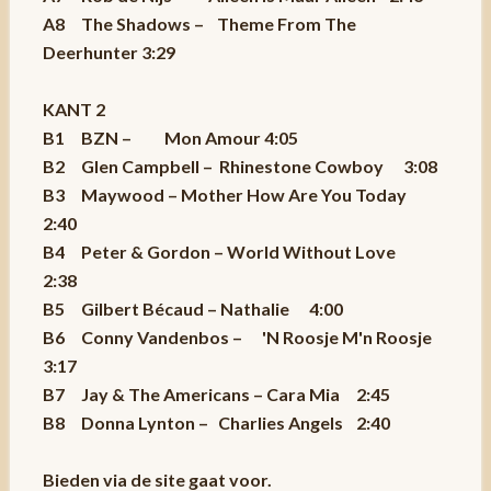
A8 The Shadows – Theme From The
Deerhunter 3:29
KANT 2
B1 BZN – Mon Amour 4:05
B2 Glen Campbell – Rhinestone Cowboy 3:08
B3 Maywood – Mother How Are You Today
2:40
B4 Peter & Gordon – World Without Love
2:38
B5 Gilbert Bécaud – Nathalie 4:00
B6 Conny Vandenbos – 'N Roosje M'n Roosje
3:17
B7 Jay & The Americans – Cara Mia 2:45
B8 Donna Lynton – Charlies Angels 2:40
Bieden via de site gaat voor.