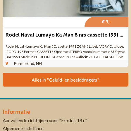
€ 3,-
Rodel Naval Lumayo Ka Man 8 nrs cassette 1991 ZGAN
Rodel Naval - Lumayo Ka Man ( Cassette 1991 ZGAN ) Label: IVORY Cataloge:
IRC-PD-198 Format: CASSETTE Opname: STEREO Aantal nummers: 8 Uitgave
jaar 1991 Made in PHILIPPINES Genre: POP Kwaliteit: ZO GOED ALS NIEUW
Extra: ...
Purmerend, NH
Alles in "Geluid- en beelddragers".
Informatie
Aanvullende richtlijnen voor "Erotiek 18+"
Algemene richtlijnen