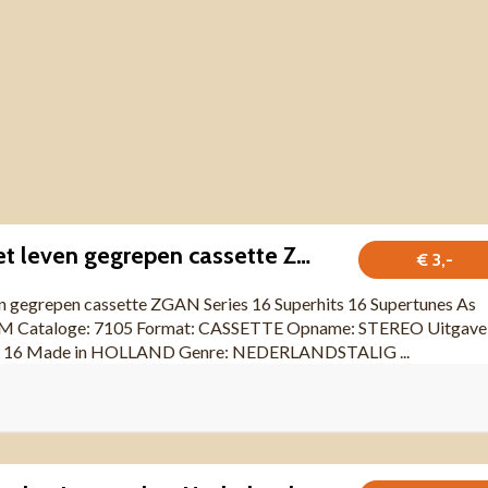
16 Liedjes uit het leven gegrepen cassette ZGAN
€ 3,-
ven gegrepen cassette ZGAN Series 16 Superhits 16 Supertunes As
RAM Cataloge: 7105 Format: CASSETTE Opname: STEREO Uitgave
rs: 16 Made in HOLLAND Genre: NEDERLANDSTALIG ...