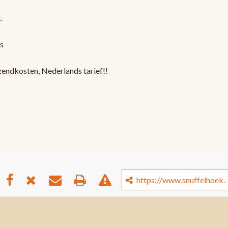
.
s
zendkosten, Nederlands tarief!!