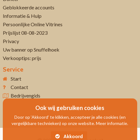
Geblokkeerde accounts
Informatie & Hulp
Persoonlijke Online Vitrines
Prijslijst 08-08-2023
Privacy
Uw banner op Snuffelhoek
Verkooptips: prijs
Service
Start
Contact
Bedrijvengids
Ook wij gebruiken cookies
Door op ‘Akkoord’ te klikken, accepteer je alle cookies (en
vergelijkbare technieken) op onze website. Meer informatie.
Akkoord