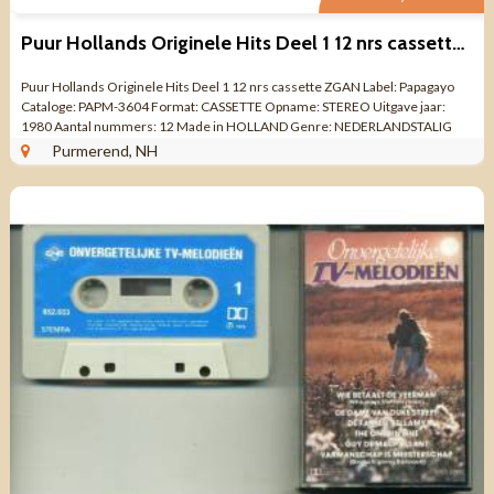
Puur Hollands Originele Hits Deel 1 12 nrs cassette ZGAN
Puur Hollands Originele Hits Deel 1 12 nrs cassette ZGAN Label: Papagayo
Cataloge: PAPM-3604 Format: CASSETTE Opname: STEREO Uitgave jaar:
1980 Aantal nummers: 12 Made in HOLLAND Genre: NEDERLANDSTALIG
POP Kwaliteit: ZO GOED ALS ...
Purmerend, NH