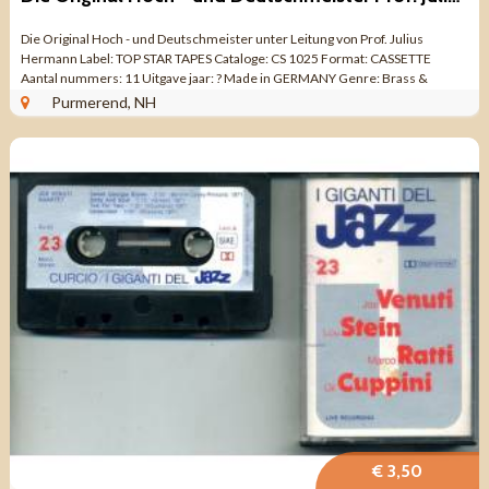
Die Original Hoch - und Deutschmeister unter Leitung von Prof. Julius
Hermann Label: TOP STAR TAPES Cataloge: CS 1025 Format: CASSETTE
Aantal nummers: 11 Uitgave jaar: ? Made in GERMANY Genre: Brass &
Military Kwaliteit: ZEER ...
Purmerend, NH
€ 3,50