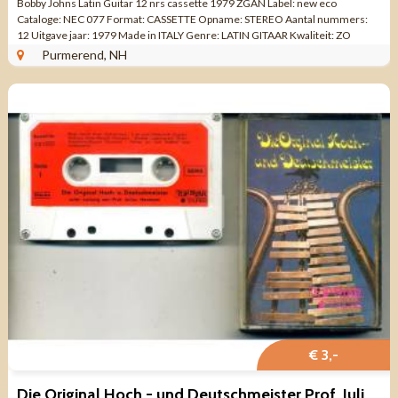
Bobby Johns Latin Guitar 12 nrs cassette 1979 ZGAN Label: new eco
Cataloge: NEC 077 Format: CASSETTE Opname: STEREO Aantal nummers:
12 Uitgave jaar: 1979 Made in ITALY Genre: LATIN GITAAR Kwaliteit: ZO
GOED ALS NIEUW Lato A ...
Purmerend, NH
€ 3,-
Die Original Hoch - und Deutschmeister Prof. Julius Hermann