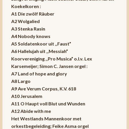
Koekelkoren :
A1 Die zwölf Räuber
A2 Wolgalied
A3 Stenka Rasin
A4 Nobody knows
A5 Soldatenkoor uit ,,Faust”
A6 Hallelujah uit ,,Messiah”
Koorvereniging ,,Pro Musica” o.l.v. Lex
Karsemeijer; Simon C. Jansen orgel :
A7 Land of hope and glory
A8 Largo
A9 Ave Verum Corpus, K.V. 618
A10 Jerusalem
A11 O Haupt voll Blut und Wunden
A12 Abide with me
Het Westlands Mannenkoor met
orkestbegeleiding; Feike Asma orgel