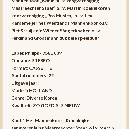
Mannenkoor ,,Koninklijke zangvereniging
Mastreechter Staar” o.l.v. Martin Koekelkoren
koorvereniging ,,Pro Musica,, o.l.v. Lex
Karsemeijer het Westlands Mannenkoor o.l.v.
Piet Struijk die Wiener Sängerknaben o.l.v.
Ferdinand Grossmann dubbele speelduur
Label: Philips - 7581 039
Opname: STEREO
Format: CASSETTE
Aantal nummers: 22
Uitgave jaar:
Made in HOLLAND
Genre: Diverse Koren
Kwaliteit: ZO GOED ALS NIEUW
Kant 1 Het Mannenkoor ,,Koninklijke
zangvereniging Mastreechter Staar, o.l.v. Martin