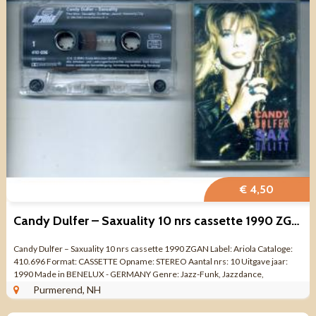
€ 4,50
Candy Dulfer – Saxuality 10 nrs cassette 1990 ZGAN
Candy Dulfer – Saxuality 10 nrs cassette 1990 ZGAN Label: Ariola Cataloge:
410.696 Format: CASSETTE Opname: STEREO Aantal nrs: 10 Uitgave jaar:
1990 Made in BENELUX - GERMANY Genre: Jazz-Funk, Jazzdance,
Contemporary Jazz Kwaliteit: ...
Purmerend, NH