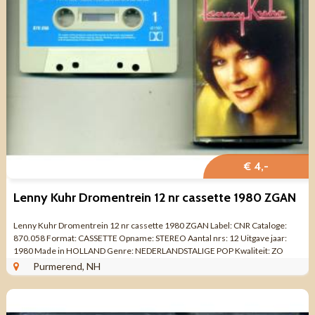
€ 4,-
Lenny Kuhr Dromentrein 12 nr cassette 1980 ZGAN
Lenny Kuhr Dromentrein 12 nr cassette 1980 ZGAN Label: CNR Cataloge:
870.058 Format: CASSETTE Opname: STEREO Aantal nrs: 12 Uitgave jaar:
1980 Made in HOLLAND Genre: NEDERLANDSTALIGE POP Kwaliteit: ZO
GOED ALS NIEUW KANT 1 ...
Purmerend, NH