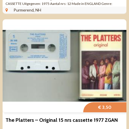
CASSETTE Uitgegeven: 1975 Aantal nrs: 12 Made in ENGLAND Genre:
MUSICAL, POP Kwaliteit: ...
Purmerend, NH
€ 3,50
The Platters – Original 15 nrs cassette 1977 ZGAN