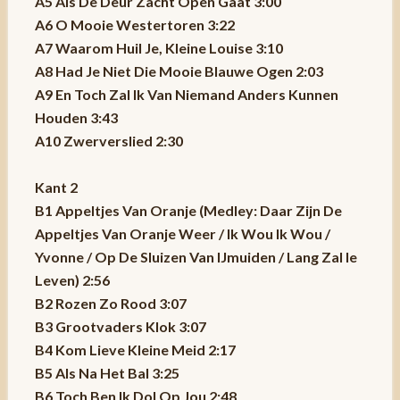
A5 Als De Deur Zacht Open Gaat 3:00
A6 O Mooie Westertoren 3:22
A7 Waarom Huil Je, Kleine Louise 3:10
A8 Had Je Niet Die Mooie Blauwe Ogen 2:03
A9 En Toch Zal Ik Van Niemand Anders Kunnen
Houden 3:43
A10 Zwerverslied 2:30
Kant 2
B1 Appeltjes Van Oranje (Medley: Daar Zijn De
Appeltjes Van Oranje Weer / Ik Wou Ik Wou /
Yvonne / Op De Sluizen Van IJmuiden / Lang Zal Ie
Leven) 2:56
B2 Rozen Zo Rood 3:07
B3 Grootvaders Klok 3:07
B4 Kom Lieve Kleine Meid 2:17
B5 Als Na Het Bal 3:25
B6 Toch Ben Ik Dol Op Jou 2:48