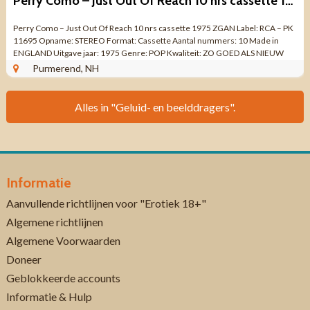
Perry Como – Just Out Of Reach 10 nrs cassette 1975 ZGAN
Perry Como – Just Out Of Reach 10 nrs cassette 1975 ZGAN Label: RCA – PK
11695 Opname: STEREO Format: Cassette Aantal nummers: 10 Made in
ENGLAND Uitgave jaar: 1975 Genre: POP Kwaliteit: ZO GOED ALS NIEUW
Programme ...
Purmerend, NH
Alles in "Geluid- en beelddragers".
Informatie
Aanvullende richtlijnen voor "Erotiek 18+"
Algemene richtlijnen
Algemene Voorwaarden
Doneer
Geblokkeerde accounts
Informatie & Hulp