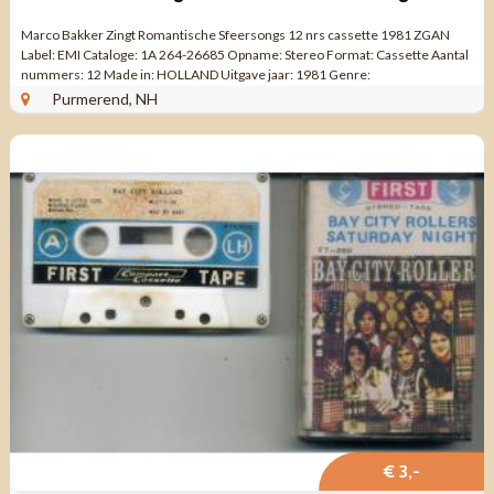
Marco Bakker Zingt Romantische Sfeersongs 12 nrs cassette 1981 ZGAN
Label: EMI Cataloge: 1A 264-26685 Opname: Stereo Format: Cassette Aantal
nummers: 12 Made in: HOLLAND Uitgave jaar: 1981 Genre:
NEDERLANDSTALIGE POP Kwaliteit: ZO GOED ...
Purmerend, NH
€ 3,-