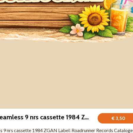
The Nylons – Seamless 9 nrs cassette 1984 ZGAN
€ 3,50
s 9 nrs cassette 1984 ZGAN Label: Roadrunner Records Cataloge