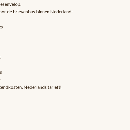
jesenvelop.
oor de brievenbus binnen Nederland:
es
.
s
.
zendkosten, Nederlands tarief!!