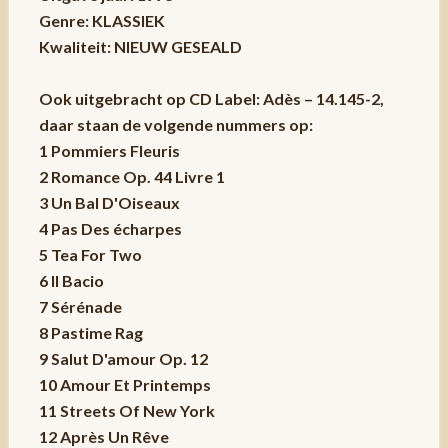
Genre: KLASSIEK
Kwaliteit: NIEUW GESEALD
Ook uitgebracht op CD Label: Adès – 14.145-2,
daar staan de volgende nummers op:
1 Pommiers Fleuris
2 Romance Op. 44 Livre 1
3 Un Bal D'Oiseaux
4 Pas Des écharpes
5 Tea For Two
6 Il Bacio
7 Sérénade
8 Pastime Rag
9 Salut D'amour Op. 12
10 Amour Et Printemps
11 Streets Of New York
12 Après Un Rêve