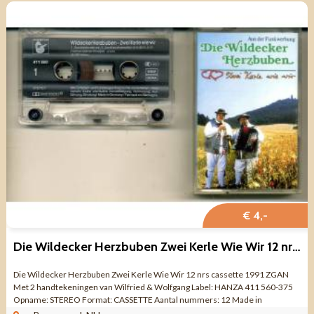
€ 4,-
Die Wildecker Herzbuben Zwei Kerle Wie Wir 12 nrs cassette
Die Wildecker Herzbuben Zwei Kerle Wie Wir 12 nrs cassette 1991 ZGAN
Met 2 handtekeningen van Wilfried & Wolfgang Label: HANZA 411 560-375
Opname: STEREO Format: CASSETTE Aantal nummers: 12 Made in
GERMANY Uitgave jaar: 1991 ...