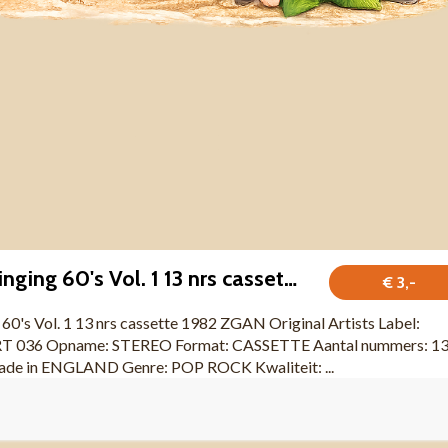
Hits Of The Swinging 60's Vol. 1 13 nrs cassette 1982 ZGAN
€ 3,-
60's Vol. 1 13 nrs cassette 1982 ZGAN Original Artists Label:
RT 036 Opname: STEREO Format: CASSETTE Aantal nummers: 1
Made in ENGLAND Genre: POP ROCK Kwaliteit: ...