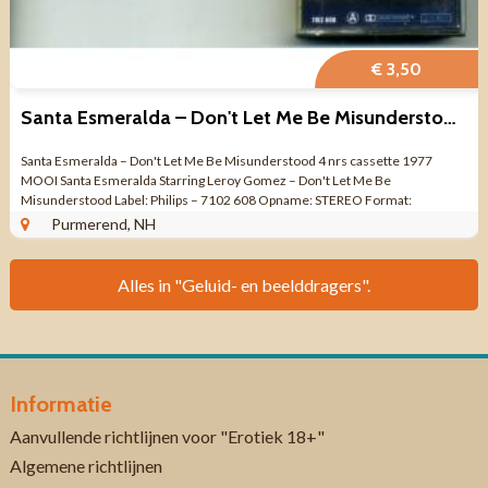
€ 3,50
Santa Esmeralda – Don't Let Me Be Misunderstood 4 nrs 1977
Santa Esmeralda – Don't Let Me Be Misunderstood 4 nrs cassette 1977
MOOI Santa Esmeralda Starring Leroy Gomez – Don't Let Me Be
Misunderstood Label: Philips – 7102 608 Opname: STEREO Format:
CASSETTE ...
Purmerend, NH
Alles in "Geluid- en beelddragers".
Informatie
Aanvullende richtlijnen voor "Erotiek 18+"
Algemene richtlijnen