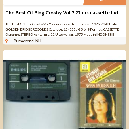
The Best Of Bing Crosby Vol 2 22 nrs cassette Indonesie 1975
The Best Of Bing Crosby Vol 2 22 nrs cassette Indonesie 1975 ZGAN Label:
GOLDEN BRIDGE RECORDS Cataloge: 134255 / GB 649 Format: CASSETTE
Opname: STEREO Aantal nrs: 22 Uitgave jaar: 1975 Made in INDONESIE
Genre: Jazz, Pop, Easy ...
Purmerend, NH