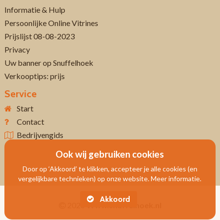
Informatie & Hulp
Persoonlijke Online Vitrines
Prijslijst 08-08-2023
Privacy
Uw banner op Snuffelhoek
Verkooptips: prijs
Service
Start
Contact
Bedrijvengids
Ook wij gebruiken cookies
Door op ‘Akkoord’ te klikken, accepteer je alle cookies (en
vergelijkbare technieken) op onze website. Meer informatie.
Akkoord
2026
Www.snuffelhoek.nl