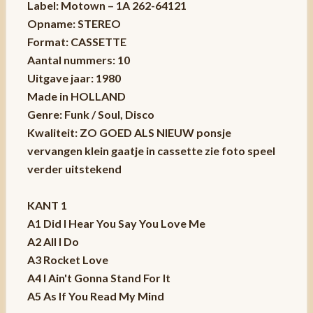
Label: Motown – 1A 262-64121
Opname: STEREO
Format: CASSETTE
Aantal nummers: 10
Uitgave jaar: 1980
Made in HOLLAND
Genre: Funk / Soul, Disco
Kwaliteit: ZO GOED ALS NIEUW ponsje
vervangen klein gaatje in cassette zie foto speel
verder uitstekend
KANT 1
A1 Did I Hear You Say You Love Me
A2 All I Do
A3 Rocket Love
A4 I Ain't Gonna Stand For It
A5 As If You Read My Mind