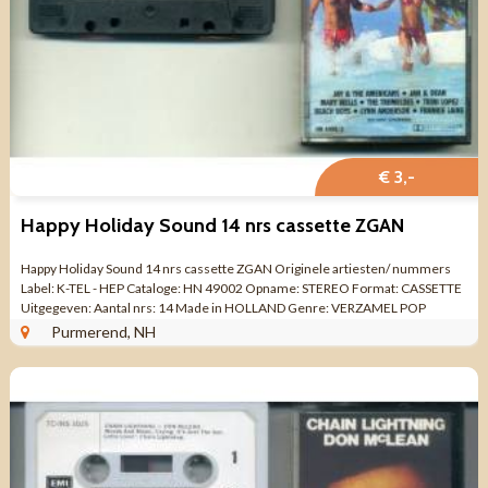
€ 3,-
Happy Holiday Sound 14 nrs cassette ZGAN
Happy Holiday Sound 14 nrs cassette ZGAN Originele artiesten/ nummers
Label: K-TEL - HEP Cataloge: HN 49002 Opname: STEREO Format: CASSETTE
Uitgegeven: Aantal nrs: 14 Made in HOLLAND Genre: VERZAMEL POP
Kwaliteit: ZO GOED ...
Purmerend, NH