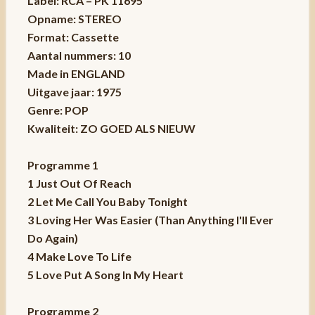
Label: RCA – PK 11695
Opname: STEREO
Format: Cassette
Aantal nummers: 10
Made in ENGLAND
Uitgave jaar: 1975
Genre: POP
Kwaliteit: ZO GOED ALS NIEUW
Programme 1
1 Just Out Of Reach
2 Let Me Call You Baby Tonight
3 Loving Her Was Easier (Than Anything I'll Ever
Do Again)
4 Make Love To Life
5 Love Put A Song In My Heart
Programme 2