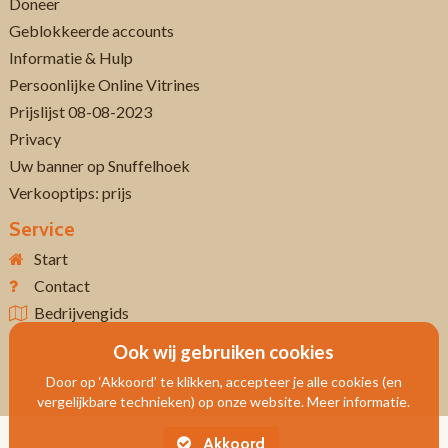
Doneer
Geblokkeerde accounts
Informatie & Hulp
Persoonlijke Online Vitrines
Prijslijst 08-08-2023
Privacy
Uw banner op Snuffelhoek
Verkooptips: prijs
Service
Start
Contact
Bedrijvengids
Ook wij gebruiken cookies
Door op ‘Akkoord’ te klikken, accepteer je alle cookies (en
vergelijkbare technieken) op onze website. Meer informatie.
Akkoord