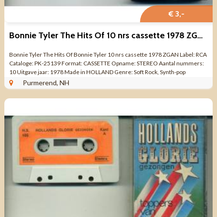
€ 3,-
Bonnie Tyler The Hits Of 10 nrs cassette 1978 ZGAN
Bonnie Tyler The Hits Of Bonnie Tyler 10 nrs cassette 1978 ZGAN Label: RCA
Cataloge: PK-25139 Format: CASSETTE Opname: STEREO Aantal nummers:
10 Uitgave jaar: 1978 Made in HOLLAND Genre: Soft Rock, Synth-pop
Kwaliteit: ZO GOED ...
Purmerend, NH