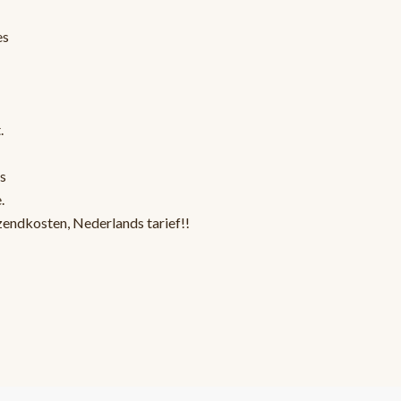
es
.
s
.
zendkosten, Nederlands tarief!!