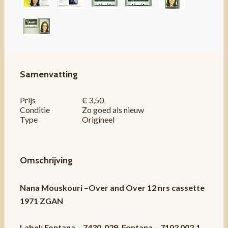
Samenvatting
Prijs
€ 3,50
Conditie
Zo goed als nieuw
Type
Origineel
Omschrijving
Nana Mouskouri –Over and Over 12 nrs cassette
1971 ZGAN
Label: Fontana – 7430-029, Fontana – 7103 002.1