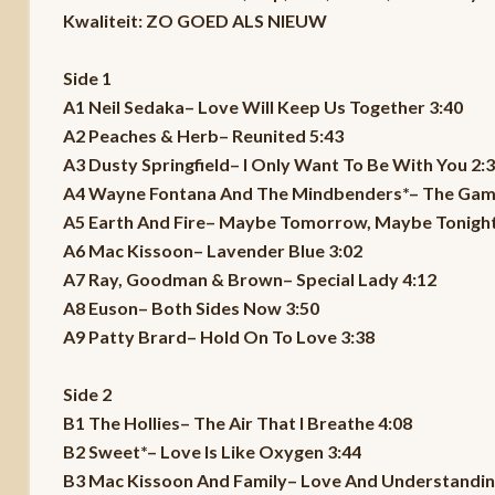
Kwaliteit: ZO GOED ALS NIEUW
Side 1
A1 Neil Sedaka– Love Will Keep Us Together 3:40
A2 Peaches & Herb– Reunited 5:43
A3 Dusty Springfield– I Only Want To Be With You 2:
A4 Wayne Fontana And The Mindbenders*– The Game
A5 Earth And Fire– Maybe Tomorrow, Maybe Tonight
A6 Mac Kissoon– Lavender Blue 3:02
A7 Ray, Goodman & Brown– Special Lady 4:12
A8 Euson– Both Sides Now 3:50
A9 Patty Brard– Hold On To Love 3:38
Side 2
B1 The Hollies– The Air That I Breathe 4:08
B2 Sweet*– Love Is Like Oxygen 3:44
B3 Mac Kissoon And Family– Love And Understandin