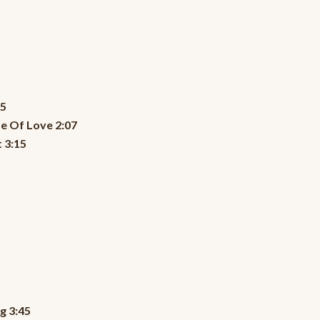
35
 Of Love 2:07
 3:15
g 3:45