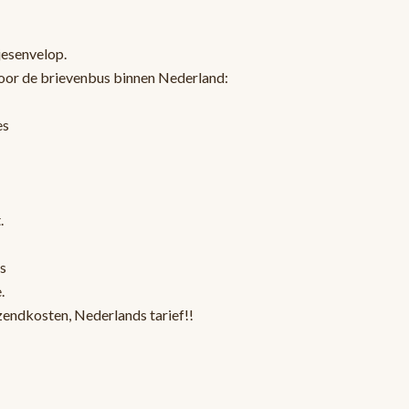
jesenvelop.
oor de brievenbus binnen Nederland:
es
.
s
.
zendkosten, Nederlands tarief!!