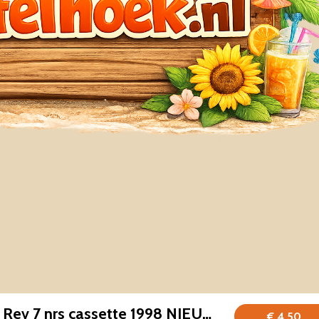
Alian's Karaib – Rev 7 nrs cassette 1998 NIEUW GESEALD
€ 4,50