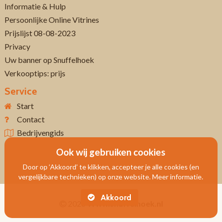
Informatie & Hulp
Persoonlijke Online Vitrines
Prijslijst 08-08-2023
Privacy
Uw banner op Snuffelhoek
Verkooptips: prijs
Service
Start
Contact
Bedrijvengids
Ook wij gebruiken cookies
Door op ‘Akkoord’ te klikken, accepteer je alle cookies (en
vergelijkbare technieken) op onze website. Meer informatie.
Akkoord
2026
Www.snuffelhoek.nl