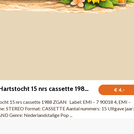
Robert Long – Hartstocht 15 nrs cassette 1988 ZGAN
€ 4,-
ocht 15 nrs cassette 1988 ZGAN Label: EMI – 7 90018 4, EMI –
e: STEREO Format: CASSETTE Aantal nummers: 15 Uitgave jaar:
D Genre: Nederlandstalige Pop ...