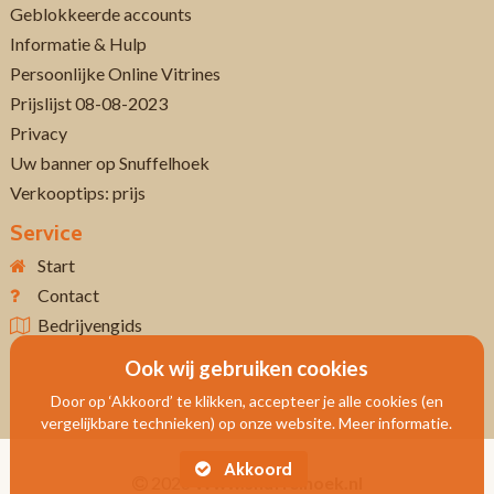
Geblokkeerde accounts
Informatie & Hulp
Persoonlijke Online Vitrines
Prijslijst 08-08-2023
Privacy
Uw banner op Snuffelhoek
Verkooptips: prijs
Service
Start
Contact
Bedrijvengids
Ook wij gebruiken cookies
Door op ‘Akkoord’ te klikken, accepteer je alle cookies (en
vergelijkbare technieken) op onze website. Meer informatie.
Akkoord
2026
Www.snuffelhoek.nl