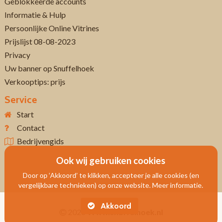
Geblokkeerde accounts
Informatie & Hulp
Persoonlijke Online Vitrines
Prijslijst 08-08-2023
Privacy
Uw banner op Snuffelhoek
Verkooptips: prijs
Service
Start
Contact
Bedrijvengids
Ook wij gebruiken cookies
Door op ‘Akkoord’ te klikken, accepteer je alle cookies (en
vergelijkbare technieken) op onze website. Meer informatie.
Akkoord
2026
Www.snuffelhoek.nl