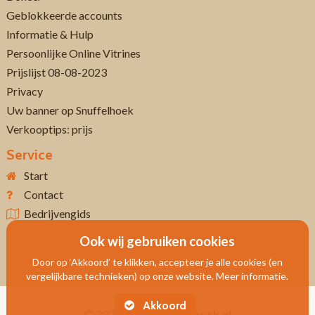
Geblokkeerde accounts
Informatie & Hulp
Persoonlijke Online Vitrines
Prijslijst 08-08-2023
Privacy
Uw banner op Snuffelhoek
Verkooptips: prijs
Service
Start
Contact
Bedrijvengids
Ook wij gebruiken cookies
Door op ‘Akkoord’ te klikken, accepteer je alle cookies (en
vergelijkbare technieken) op onze website. Meer informatie.
Akkoord
2026
Www.snuffelhoek.nl