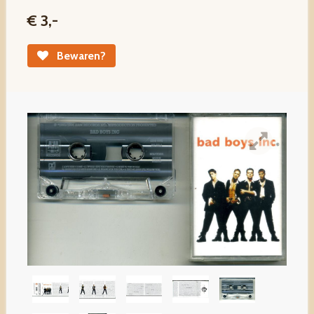
€ 3,-
Bewaren?