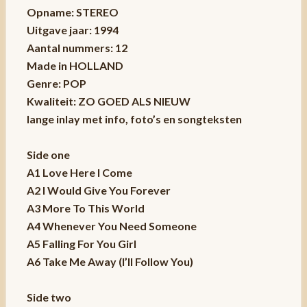
Opname: STEREO
Uitgave jaar: 1994
Aantal nummers: 12
Made in HOLLAND
Genre: POP
Kwaliteit: ZO GOED ALS NIEUW
lange inlay met info, foto’s en songteksten
Side one
A1 Love Here I Come
A2 I Would Give You Forever
A3 More To This World
A4 Whenever You Need Someone
A5 Falling For You Girl
A6 Take Me Away (I’ll Follow You)
Side two