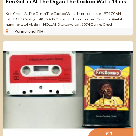
Ken Griffin At The Organ The Cuckoo Waltz 14 nrs cassette ZGAN
Ken Griffin At The Organ The Cuckoo Waltz 14 nrs cassette 1974 ZGAN
Label: CBS Cataloge: 40-52435 Opname: Stereo Format: Cassette Aantal
nummers: 14 Made in: HOLLAND Uitgave jaar: 1974 Genre: Orgel
instumentaal Kwaliteit: ZO ...
Purmerend, NH
€ 3,-