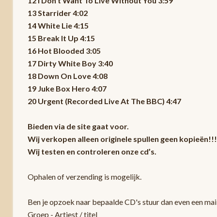
12 I Don't Want To Live Without You 3:59
13 Starrider 4:02
14 White Lie 4:15
15 Break It Up 4:15
16 Hot Blooded 3:05
17 Dirty White Boy 3:40
18 Down On Love 4:08
19 Juke Box Hero 4:07
20 Urgent (Recorded Live At The BBC) 4:47
Bieden via de site gaat voor.
Wij verkopen alleen originele spullen geen kopieën!!!
Wij testen en controleren onze cd’s.
Ophalen of verzending is mogelijk.
Ben je opzoek naar bepaalde CD's stuur dan even een mail
Groep - Artiest / titel