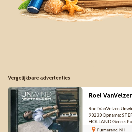
Vergelijkbare advertenties
Roel VanVelze
Roel VanVelzen ‎Unwi
93233 Opname: STERE
HOLLAND Genre: Pop 
Purmerend, NH