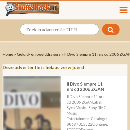
Home
»
Geluid- en beelddragers
» Il Divo Siempre 11 nrs cd 2006 ZGA
Deze advertentie is helaas verwijderd
Il Divo Siempre 11
nrs cd 2006 ZGAN
Il Divo Siempre 11 nrs
cd 2006 ZGANLabel:
Syco Music ‎–Sony BMG
Music
EntertainmentCataloge:
88697015522Opname:
STEREOFormat: