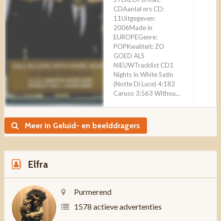
CDAantal nrs CD:
11Uitgegeven:
2006Made in
EUROPEGenre:
POPKwaliteit: ZO
GOED ALS
NIEUWTracklist CD1
Nights In White Satin
(Notte Di Luce) 4:182
Caruso 3:563 Withou...
Meer in Geluid- en beelddragers
Elfra
Purmerend
1578 actieve advertenties