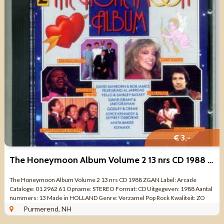
€ 3,-
The Honeymoon Album Volume 2 13 nrs CD 1988 ZGAN
The Honeymoon Album Volume 2 13 nrs CD 1988 ZGAN Label: Arcade
Cataloge: 01 2962 61 Opname: STEREO Format: CD Uitgegeven: 1988 Aantal
nummers: 13 Made in HOLLAND Genre: Verzamel Pop Rock Kwaliteit: ZO
GOED ALS NIEUW Tracklist ...
Purmerend, NH