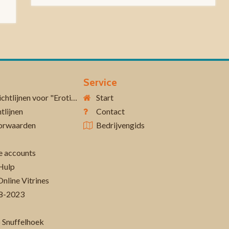
Service
Aanvullende richtlijnen voor "Erotiek 18+"
Start
tlijnen
Contact
orwaarden
Bedrijvengids
 accounts
Hulp
Online Vitrines
-08-2023
 Snuffelhoek