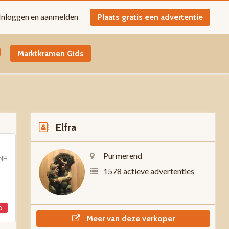
Inloggen en aanmelden
Plaats gratis een advertentie
Marktkramen Gids
Elfra
Purmerend
 NH
1578 actieve advertenties
D
Meer van deze verkoper