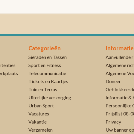
Categorieën
Informatie
Sieraden en Tassen
rtenties
Sport en Fitness
Algemene rich
erkplaats
Telecommunicatie
Algemene Vo
n
Tickets en Kaartjes
Doneer
Tuin en Terras
Geblokkeerde
Uiterlijke verzorging
Informatie & 
Urban Sport
Persoonlijke 
Vacatures
Prijslijst 08
Vakantie
Privacy
Verzamelen
Uw banner op