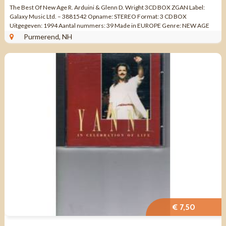
The Best Of New Age R. Arduini & Glenn D. Wright 3CD BOX ZGAN Label:
Galaxy Music Ltd. – 3881542 Opname: STEREO Format: 3 CD BOX
Uitgegeven: 1994 Aantal nummers: 39 Made in EUROPE Genre: NEW AGE
Kwaliteit: ZO GOED ALS ...
Purmerend, NH
€ 7,50