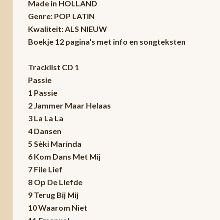
Made in HOLLAND
Genre: POP LATIN
Kwaliteit: ALS NIEUW
Boekje 12 pagina's met info en songteksten
Tracklist CD 1
Passie
1 Passie
2 Jammer Maar Helaas
3 La La La
4 Dansen
5 Sèki Marinda
6 Kom Dans Met Mij
7 File Lief
8 Op De Liefde
9 Terug Bij Mij
10 Waarom Niet