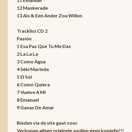
11 Emanuel
12 Maskerade
13 Als Ik Een Ander Zou Willen
Tracklist CD 2
Pasión
1 Esa Paz Que Tu Me Das
2 La La La
3 Como Agua
4 Sèki Marinda
5 El Sol
6 Como Quiera
7 Vuelve A Mi
8 Emanuel
9 Ganas De Amar
Bieden via de site gaat voor.
Verkopen alleen originele spullen geen kopieën!!!