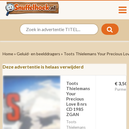
Home
»
Geluid- en beelddragers
» Toots Thielemans Your Precious L
Deze advertentie is helaas verwijderd
Toots
€ 3,50
Thielemans
Purmere
Your
Precious
Love 8 nrs
CD 1985
ZGAN
Toots
Thielemans