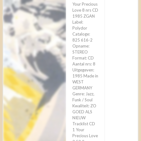
Your Precious
Love 8 nrs CD
1985 ZGAN
Label:
Polydor
Cataloge:
825 616-2
Opname:
STEREO
Format: CD
Aantal nrs: 8
Uitgegeven:
1985 Made in
WEST
GERMANY
Genre: Jazz,
Funk / Soul
Kwaliteit: ZO
GOED ALS
NIEUW
Tracklist CD
1 Your
Precious Love