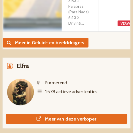
3:53 2
Palabras
(Para Nada)
6:13 3
Drivin&...
VERWI
Meer in Geluid- en beelddragers
Elfra
Purmerend
1578 actieve advertenties
Meer van deze verkoper