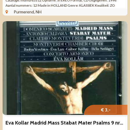
Cataloge: muma 65312 Opname: STEREO Format: CD Uitgegeven: 1998
Aantal nummers: 12 Made in HOLLAND Genre: KLASSIEK Kwaliteit: ZO
GOED ALS NIEUW Tracklist CD ...
Purmerend, NH
€ 3,-
Eva Kollar Madrid Mass Stabat Mater Psalms 9 nrs cd 1990 ZGAN