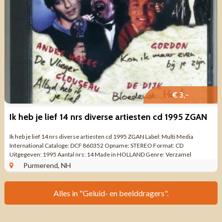
€ 3,-
Ik heb je lief 14 nrs diverse artiesten cd 1995 ZGAN
Ik heb je lief 14 nrs diverse artiesten cd 1995 ZGAN Label: Multi Media
International Cataloge: DCF 860352 Opname: STEREO Format: CD
Uitgegeven: 1995 Aantal nrs: 14 Made in HOLLAND Genre: Verzamel
Nederlandstalige pop Kwaliteit: ...
Purmerend, NH
Alles in "Geluid- en beelddragers".