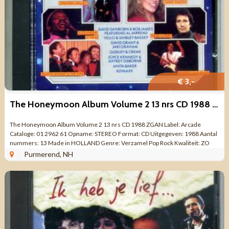
€ 3,-
The Honeymoon Album Volume 2 13 nrs CD 1988 ZGAN
The Honeymoon Album Volume 2 13 nrs CD 1988 ZGAN Label: Arcade
Cataloge: 01 2962 61 Opname: STEREO Format: CD Uitgegeven: 1988 Aantal
nummers: 13 Made in HOLLAND Genre: Verzamel Pop Rock Kwaliteit: ZO
GOED ALS NIEUW Tracklist ...
Purmerend, NH