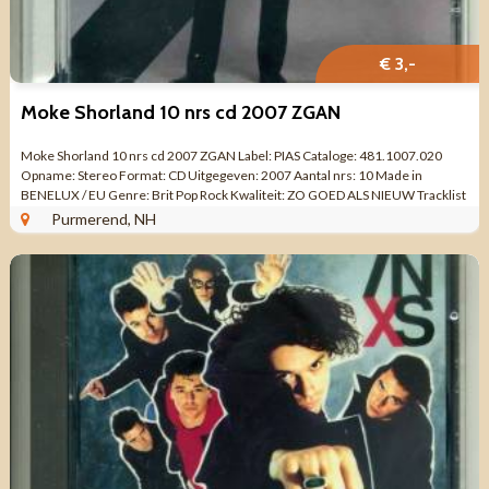
€ 3,-
Moke Shorland 10 nrs cd 2007 ZGAN
Moke Shorland 10 nrs cd 2007 ZGAN Label: PIAS Cataloge: 481.1007.020
Opname: Stereo Format: CD Uitgegeven: 2007 Aantal nrs: 10 Made in
BENELUX / EU Genre: Brit Pop Rock Kwaliteit: ZO GOED ALS NIEUW Tracklist
CD 1 This Plan ...
Purmerend, NH