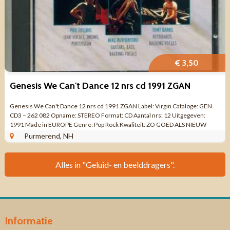
€ 3,50
Genesis We Can't Dance 12 nrs cd 1991 ZGAN
Genesis We Can't Dance 12 nrs cd 1991 ZGAN Label: Virgin Cataloge: GEN
CD3 ‎– 262 082 Opname: STEREO Format: CD Aantal nrs: 12 Uitgegeven:
1991 Made in EUROPE Genre: Pop Rock Kwaliteit: ZO GOED ALS NIEUW
Boekje 16 ...
Purmerend, NH
Alles in "Geluid- en beelddragers".
Informatie