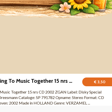
Love Is... Listening To Music Together 15 nrs CD 2002 ZGAN
€ 3,50
To Music Together 15 nrs CD 2002 ZGAN Label: Disky Special
Dreesmann Cataloge: SP 791782 Opname: Stereo Format: CD
egeven: 2002 Made in HOLLAND Genre: VERZAMEL ...