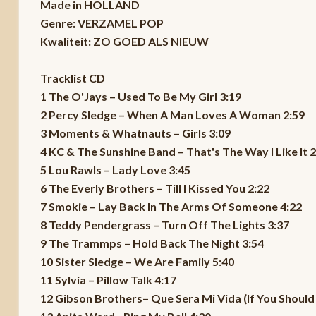
Made in HOLLAND
Genre: VERZAMEL POP
Kwaliteit: ZO GOED ALS NIEUW
Tracklist CD
1 The O'Jays – Used To Be My Girl 3:19
2 Percy Sledge – When A Man Loves A Woman 2:59
3 Moments & Whatnauts – Girls 3:09
4 KC & The Sunshine Band – That's The Way I Like It 2
5 Lou Rawls – Lady Love 3:45
6 The Everly Brothers – Till I Kissed You 2:22
7 Smokie – Lay Back In The Arms Of Someone 4:22
8 Teddy Pendergrass – Turn Off The Lights 3:37
9 The Trammps – Hold Back The Night 3:54
10 Sister Sledge – We Are Family 5:40
11 Sylvia – Pillow Talk 4:17
12 Gibson Brothers– Que Sera Mi Vida (If You Should