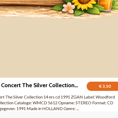
The Inkspots In Concert The Silver Collection 14 nrs cd ZGAN
€ 3,50
ert The Silver Collection 14 nrs cd 1991 ZGAN Label: Woodford
 Collection Cataloge: WMCD 5612 Opname: STEREO Format: CD
tgegeven: 1991 Made in HOLLAND Genre: ...