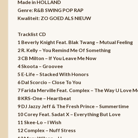
Made in HOLLAND
Genre: R&B SWING POP RAP
Kwaliteit: ZO GOED ALS NIEUW
Tracklist CD
1 Beverly Knight Feat. Blak Twang – Mutual Feeling
2 R. Kelly – You Remind Me Of Something
3 CB Milton – If You Leave Me Now
4 Skoota – Groovee
5 E-Life – Stacked With Honors
6 Dal Scorcio – Close To You
7 Farida Merville Feat. Complex – The Way U Love M
8 KRS-One – Heartbeat
9 DJ Jazzy Jeff & The Fresh Prince – Summertime
10 Corey Feat. Sadat X – Everything But Love
11 Skee-Lo – I Wish
12 Complex – Nuff Stress