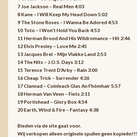
7 Joe Jackson – Real Men 4:03
8 Kane – I Will Keep My Head Down 5:02
9 The Stone Roses – I Wanna Be Adored 4:53
10 Toto – I Won't Hold You Back 4:53
11 Herman Brood And His Wildromance – Hit 2:46
12 Elvis Presley – Love Me 2:45
13 Jacques Brel – Mijn Vlakke Land 2:53
14 The Nits – J.O.S. Days 3:12
15 Terence Trent D'Arby – Rain 3:00
16 Cheap Trick – Surrender 4:26
17 Clannad – Coinleach Glas An Fhómhair 5:57
18 Herman Van Veen – Fiets 2:11
19 Portishead – Glory Box 4:54
20 Earth, Wind & Fire – Fantasy 4:38
Bieden via de site gaat voor.
Wij verkopen alleen originele spullen geen kopieën!!!