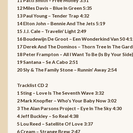
11 Patti Smith – Free Money 3:51
12 Miles Davis – Blue In Green 5:35
13 Paul Young – Tender Trap 4:32
14 Elton John – Bennie And The Jets 5:19
15 J.J. Cale – Travelin' Light 2:49
16 Boudewijn De Groot – Een Wonderkind Van 50 4:1
17 Derek And The Dominos – Thorn Tree In The Gard
18 Peter Frampton – All I Want To Be (Is By Your Side)
19 Santana – Se A Cabo 2:51
20 Sly & The Family Stone – Runnin' Away 2:54
Tracklist CD 2
1 Sting – Love Is The Seventh Wave 3:32
2 Mark Knopfler – Who's Your Baby Now 3:02
3 The Alan Parsons Project – Eye In The Sky 4:30
4 Jeff Buckley – So Real 4:38
5 Lou Reed – Satellite Of Love 3:37
6 Cream – Strange Brew 2:47