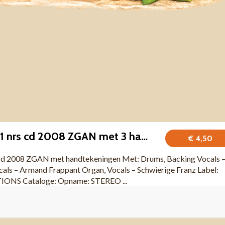
de shit de shit 11 nrs cd 2008 ZGAN met 3 handtekeningen ZGAN
€ 4,50
rs cd 2008 ZGAN met handtekeningen Met: Drums, Backing Vocals 
als – Armand Frappant Organ, Vocals – Schwierige Franz Label:
S Cataloge: Opname: STEREO ...